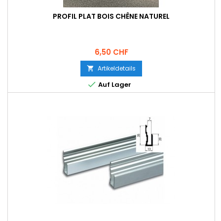
PROFIL PLAT BOIS CHÊNE NATUREL
Preis
6,50 CHF
Artikeldetails


Auf Lager