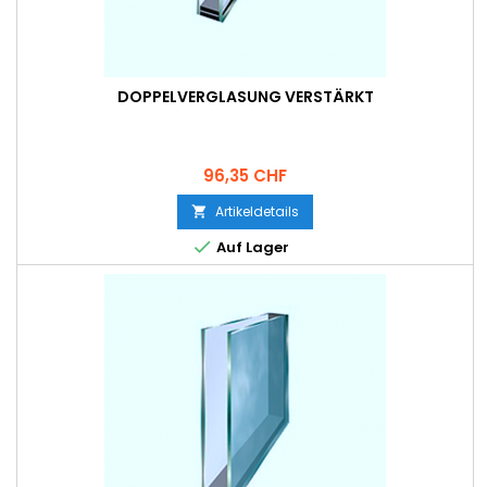
DOPPELVERGLASUNG VERSTÄRKT
Preis
96,35 CHF
Artikeldetails


Auf Lager