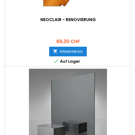
NEOCLAIR - RENOVIERUNG
Preis
69,20 CHF
Artikeldetails


Auf Lager