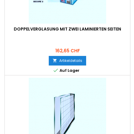
DOPPELVERGLASUNG MIT ZWEI LAMINIERTEN SEITEN
Preis
162,65 CHF
Artikeldetails


Auf Lager