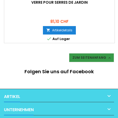
VERRE POUR SERRES DE JARDIN
Preis
81,10 CHF
Artikeldetails


Auf Lager
ZUM SEITENANFANG

Folgen Sie uns auf Facebook

ARTIKEL

UNTERNEHMEN