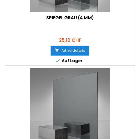
SPIEGEL GRAU (4 MM)
Preis
25,10 CHF
Artikeldetails


Auf Lager