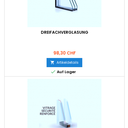
DREIFACHVERGLASUNG
Preis
98,30 CHF
Artikeldetails


Auf Lager