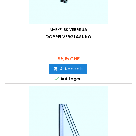
MARKE:
BK VERRE SA
DOPPELVERGLASUNG
Preis
95,15 CHF
Artikeldetails


Auf Lager