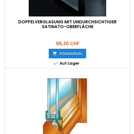
DOPPELVERGLASUNG MIT UNDURCHSICHTIGER
SATINATO-OBERFLÄCHE
Preis
96,30 CHF
Artikeldetails


Auf Lager