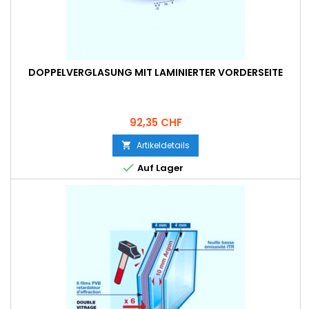
DOPPELVERGLASUNG MIT LAMINIERTER VORDERSEITE
Preis
92,35 CHF
Artikeldetails


Auf Lager