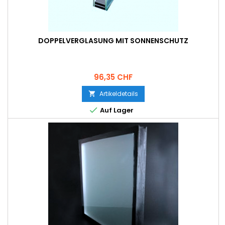
DOPPELVERGLASUNG MIT SONNENSCHUTZ
Preis
96,35 CHF
Artikeldetails


Auf Lager