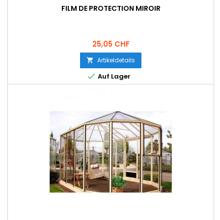
FILM DE PROTECTION MIROIR
Preis
25,05 CHF
Artikeldetails


Auf Lager