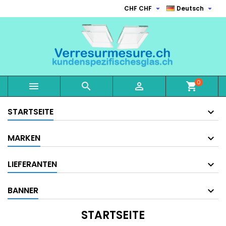


CHF CHF
Deutsch
0



shopping_cart
STARTSEITE
MARKEN
LIEFERANTEN
BANNER
STARTSEITE