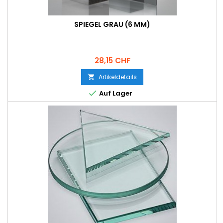
SPIEGEL GRAU (6 MM)
Preis
28,15 CHF
Artikeldetails


Auf Lager