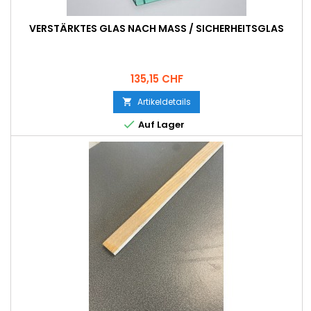
VERSTÄRKTES GLAS NACH MASS / SICHERHEITSGLAS
Preis
135,15 CHF
Artikeldetails


Auf Lager