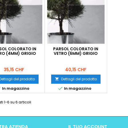
SOL COLORATO IN
PARSOL COLORATO IN
RO (4MM) GRIGIO
VETRO (6MM) GRIGIO
Prezzo
Prezzo
35,15 CHF
40,15 CHF
Dettagli del prodotto
Dettagli del prodotto



In magazzino
In magazzino
ti 1-6 su 6 articoli
TRA AZIENDA
IL TUO ACCOUNT