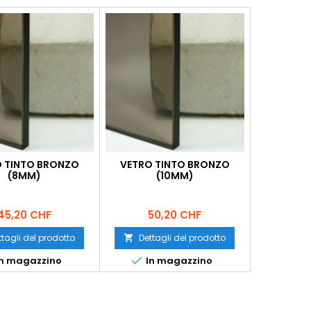
 TINTO BRONZO
VETRO TINTO BRONZO
(8MM)
(10MM)
Prezzo
Prezzo
45,20 CHF
50,20 CHF
ttagli del prodotto
Dettagli del prodotto


n magazzino
In magazzino