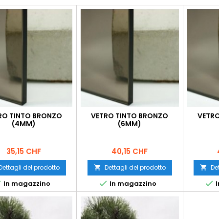
RO TINTO BRONZO
VETRO TINTO BRONZO
VETRO
(4MM)
(6MM)
Prezzo
Prezzo
35,15 CHF
40,15 CHF
Dettagli del prodotto
Dettagli del prodotto
De





In magazzino
In magazzino
I