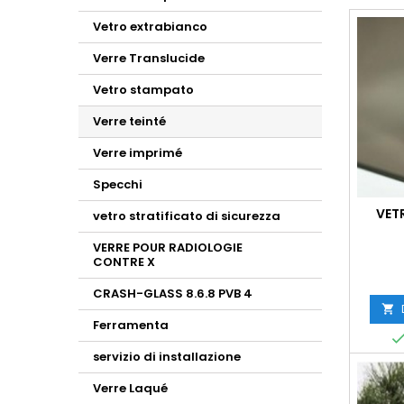
Vetro extrabianco
Verre Translucide
Vetro stampato
Verre teinté
Verre imprimé
Specchi
VET
vetro stratificato di sicurezza
VERRE POUR RADIOLOGIE
CONTRE X
CRASH-GLASS 8.6.8 PVB 4

Ferramenta
servizio di installazione
Verre Laqué