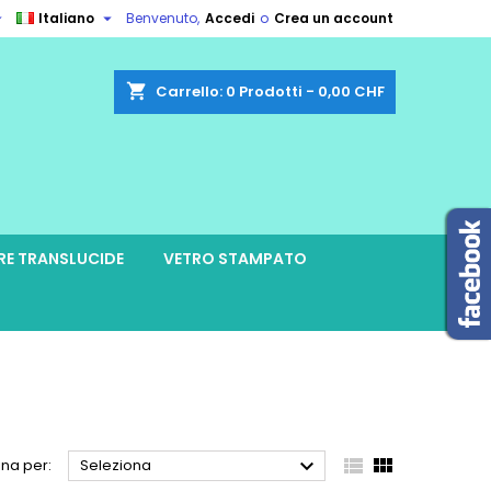


Italiano
Benvenuto,
Accedi
o
Crea un account
shopping_cart
Carrello:
0
Prodotti - 0,00 CHF
RE TRANSLUCIDE
VETRO STAMPATO



na per:
Seleziona