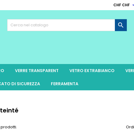
CHF CHF

RO
VERRE TRANSPARENT
VETRO EXTRABIANCO
VER
CATO DI SICUREZZA
FERRAMENTA
 teinté
 prodotti.
Ordi