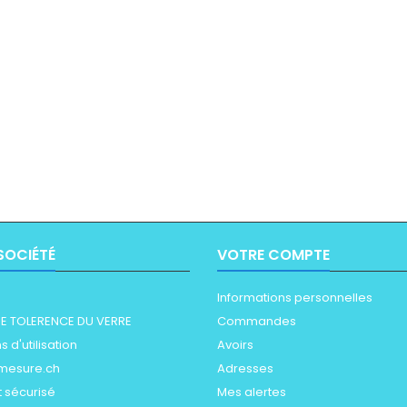
SOCIÉTÉ
VOTRE COMPTE
Informations personnelles
E TOLERENCE DU VERRE
Commandes
 d'utilisation
Avoirs
mesure.ch
Adresses
 sécurisé
Mes alertes