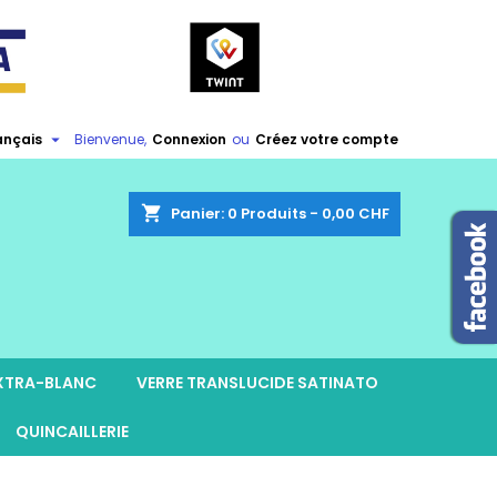

ançais
Bienvenue,
Connexion
ou
Créez votre compte
shopping_cart
Panier:
0
Produits - 0,00 CHF
EXTRA-BLANC
VERRE TRANSLUCIDE SATINATO
QUINCAILLERIE