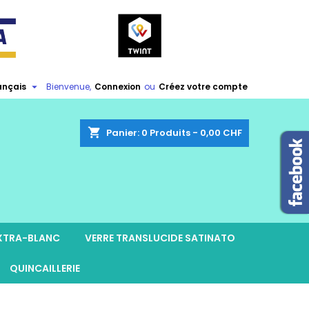

ançais
Bienvenue,
Connexion
ou
Créez votre compte
shopping_cart
Panier:
0
Produits - 0,00 CHF
EXTRA-BLANC
VERRE TRANSLUCIDE SATINATO
QUINCAILLERIE