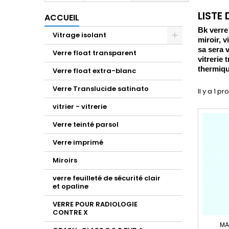
LISTE
ACCUEIL
Bk verre
Vitrage isolant
miroir, 
sa sera v
Verre float transparent
vitrerie 
thermique
Verre float extra-blanc
Verre Translucide satinato
Il y a 1 pr
vitrier - vitrerie
Verre teinté parsol
Verre imprimé
Miroirs
verre feuilleté de sécurité clair
et opaline
VERRE POUR RADIOLOGIE
CONTRE X
MA