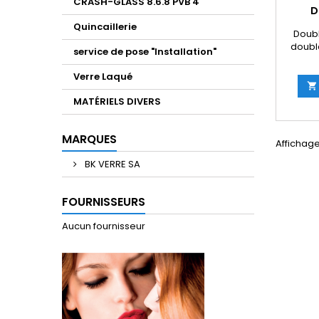
CRASH-GLASS 8.6.8 PVB 4
D
Quincaillerie
Doubl
doubl
service de pose "Installation"
Attenti
qu
Verre Laqué
dimens

/ 1000
MATÉRIELS DIVERS
maximu
altitu
info@
MARQUES
Affichage 
ronde 
BK VERRE SA
FOURNISSEURS
Aucun fournisseur