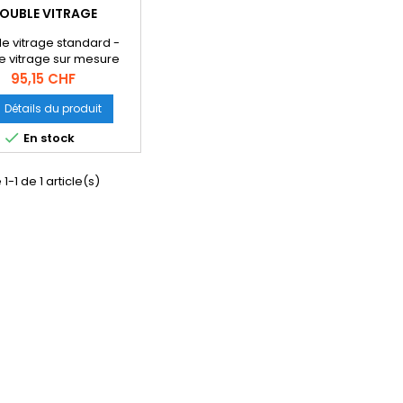
OUBLE VITRAGE
e vitrage standard -
e vitrage sur mesure
on intercalaire 6mm est
Prix
95,15 CHF
e pour les petite
ions maximum 500mm
Détails du produit
mm Attension altitude

En stock
m 500m pour d'autres
des veuillez contacter
vitreenligne.ch Forme
1-1 de 1 article(s)
MAX : 800 de diamètre