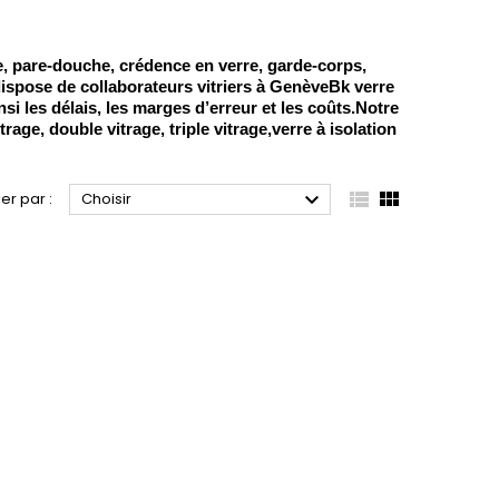
ge, pare-douche, crédence en verre, garde-corps,
t dispose de collaborateurs vitriers à GenèveBk verre
si les délais, les marges d’erreur et les coûts.Notre
rage, double vitrage, triple vitrage,verre à isolation



ier par :
Choisir