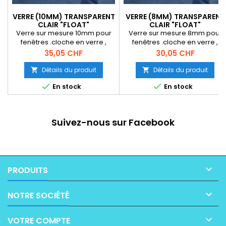
VERRE (10MM) TRANSPARENT
VERRE (8MM) TRANSPARENT
CLAIR "FLOAT"
CLAIR "FLOAT"
Verre sur mesure 10mm pour
Verre sur mesure 8mm pour
fenêtres .cloche en verre ,
fenêtres .cloche en verre ,
cuble en verre , verre pour
cube en verre , verre pour
Prix
Prix
35,05 CHF
30,05 CHF
bijouterie exposition , petite
bijouterie exposition , petite
étagère en verre , Verre pour
étagère en verre , Verre pour
Détails du produit
Détails du produit


aquarium, verre pour
aquarium, verre pour


En stock
En stock
terrarium, dessus de table en
terrarium, dessus de table en
verre ,verre trempé sur
verre ,verre trempé sur
mesure, verre de sécurité,
mesure, verre de sécurité,
porte de douche en verre,
porte de douche en verre,
Suivez-nous sur Facebook
installation tout verre
installation tout verre

PRODUITS

NOTRE SOCIÉTÉ

VOTRE COMPTE