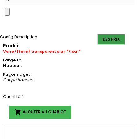
Config Description
DES PRIX
Produit
Verre (19mm) transparent clair "Float"
Largeur:
Hauteur:
Façonnage :
Coupe franche
Quantité: 1

AJOUTER AU CHARIOT