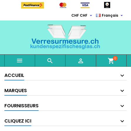


CHF CHF
Français
0



shopping_cart
ACCUEIL
MARQUES
FOURNISSEURS
CLIQUEZ ICI