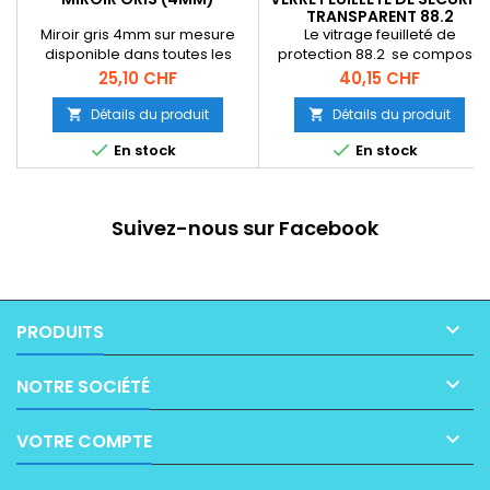
TRANSPARENT 88.2
Miroir gris 4mm sur mesure
Le vitrage feuilleté de
disponible dans toutes les
protection 88.2 se compose
formes dimension maximum
de 2 verres float 8mm
Prix
Prix
25,10 CHF
40,15 CHF
2500mm / 2500mm
assemblé avec film PVB
0.76mm épaisseur total :
Détails du produit
Détails du produit


16.76mm grandeur du plateau 


En stock
En stock
6000mm / 3021mm Achat
,vente ,fabrication
,remplacement ,réparation et
livraison rapide dans toute la
Suivez-nous sur Facebook
suisse de verre feuilleté sur
mesure 55.2 mm toute formes
dessus de tables, fenêtres ,
marquise...

PRODUITS

NOTRE SOCIÉTÉ

VOTRE COMPTE