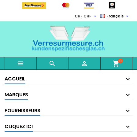


CHF CHF
Français
0



shopping_cart
ACCUEIL
MARQUES
FOURNISSEURS
CLIQUEZ ICI