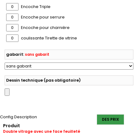
Encoche Triple
Encoche pour serrure
Encoche pour charnière
coulissante Tirette de vitrine
gabarit:
sans gabarit
Dessin technique (pas obligatoire)
Config Description
DES PRIX
Produit
Double vitrage avec une face feuilleté