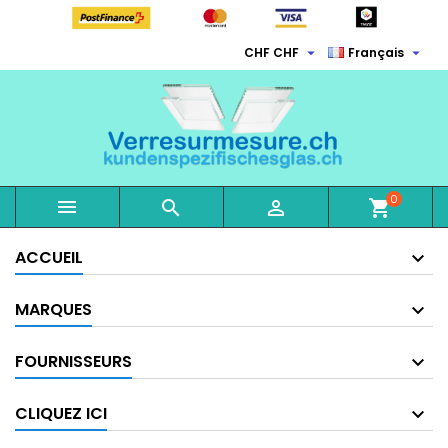


CHF CHF
Français
0



shopping_cart
ACCUEIL
MARQUES
FOURNISSEURS
CLIQUEZ ICI