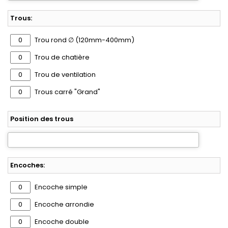
Trous:
Trou rond ∅ (120mm-400mm)
Trou de chatière
Trou de ventilation
Trous carré "Grand"
Position des trous
Encoches:
Encoche simple
Encoche arrondie
Encoche double