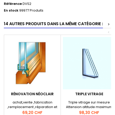
Référence
DVS2
En stock
99977 Produits
14 AUTRES PRODUITS DANS LA MÊME CATÉGORIE :
>
<
RÉNOVATION NÉOCLAIR
TRIPLE VITRAGE
achat,vente ,fabrication
Triple vitrage sur mesure
,remplacement ,réparation et
Attension altitude maximum
livraison rapide dans la suisse
500m pour d'autres altitudes
Prix
Prix
69,20 CHF
98,30 CHF