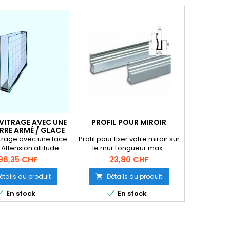
VITRAGE AVEC UNE
PROFIL POUR MIROIR
PROFIL P
RRE ARMÉ / GLACE
NAT
ARMÉE
trage avec une face
Profil pour fixer votre miroir sur
Profil plat
Attension altitude
le mur Longueur max :
Dimsions :
500m pour d'autres
6000mm Vendu minimum par
Prix
Prix
Pr
96,35 CHF
23,80 CHF
6
s veuillez contacter
bar de 6000mm
@vitreenligne.ch
étails du produit
Détails du produit
Dét





En stock
En stock