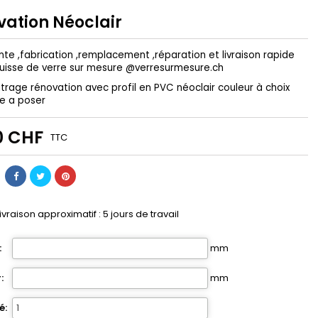
vation Néoclair
nte ,fabrication ,remplacement ,réparation et livraison rapide
suisse de verre sur mesure @verresurmesure.ch
itrage rénovation avec profil en PVC néoclair couleur à choix
ile a poser
0 CHF
TTC
livraison approximatif :
5
jours de travail
:
mm
:
mm
é: