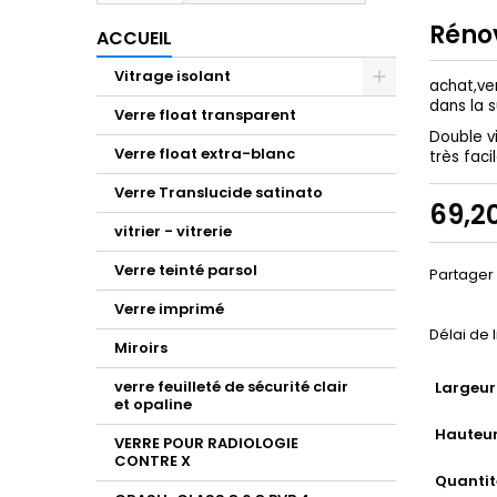
Réno
ACCUEIL
Vitrage isolant
achat,ve
dans la 
Verre float transparent
Double v
Verre float extra-blanc
très fac
Verre Translucide satinato
69,2
vitrier - vitrerie
Verre teinté parsol
Partager
Verre imprimé
Délai de 
Miroirs
verre feuilleté de sécurité clair
Largeur
et opaline
Hauteur
VERRE POUR RADIOLOGIE
CONTRE X
Quantit