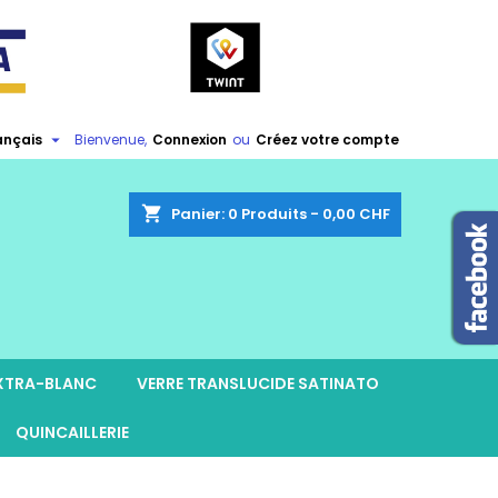

ançais
Bienvenue,
Connexion
ou
Créez votre compte
shopping_cart
Panier:
0
Produits - 0,00 CHF
EXTRA-BLANC
VERRE TRANSLUCIDE SATINATO
QUINCAILLERIE