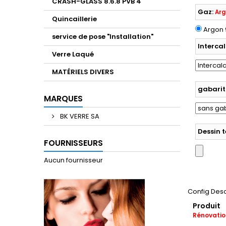
CRASH-GLASS 8.6.8 PVB 4
Gaz:
Ar
Quincaillerie
Argon
service de pose "Installation"
Intercal
Verre Laqué
MATÉRIELS DIVERS
gabarit
MARQUES
BK VERRE SA
Dessin 
FOURNISSEURS
Aucun fournisseur
Config Desc
Produit
Rénovatio