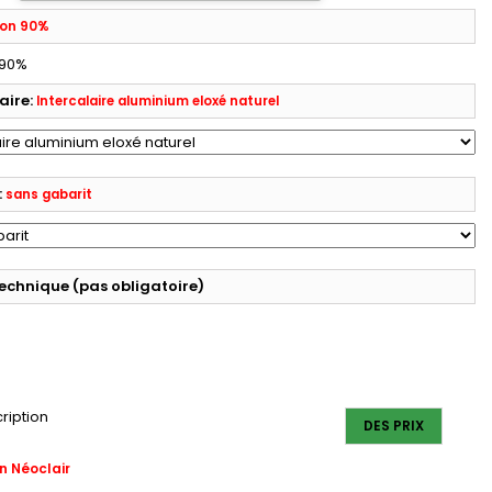
gon 90%
 90%
aire:
Intercalaire aluminium eloxé naturel
:
sans gabarit
technique (pas obligatoire)
ription
DES PRIX
n Néoclair