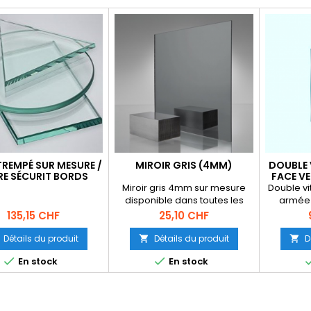
TREMPÉ SUR MESURE /
MIROIR GRIS (4MM)
DOUBLE 
RE SÉCURIT BORDS
FACE VE
POLIS
Miroir gris 4mm sur mesure
Double vi
disponible dans toutes les
armée 
formes dimension maximum
maximum 
Prix
Prix
135,15 CHF
25,10 CHF
2500mm / 2500mm
altitude
info
Détails du produit
Détails du produit
D




En stock
En stock